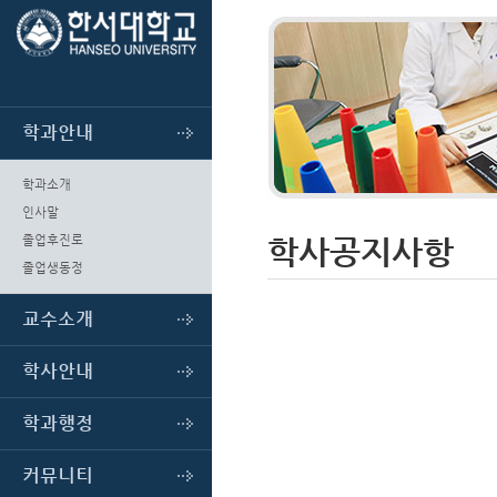
학과안내
학과소개
인사말
학사공지사항
졸업후진로
졸업생동정
교수소개
학사안내
학과행정
커뮤니티